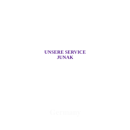
UNSERE SERVICE
JUNAK
OLD - MOTORCYCLE -
PARTS
Germany