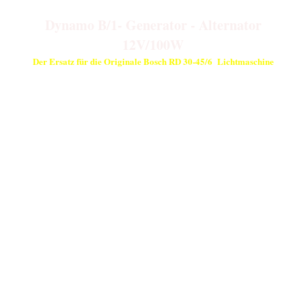
Dynamo B/1- Generator - Alternator
12V/100W
D
er
Ersatz für die Originale Bosch RD 30-45/6 Lichtmaschine
Einbaumöglichkeiten bei folgenden Motorrädern:
BMW
- BMW 200 ccm "R2" Serie 1, 2, 3, 4,
1931 - 1936
- BMW 300 ccm
"R
1936 - 1937
- BMW 400 ccm "R4" Serie 1, 2, 3,
1931 - 1937