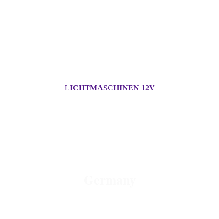
LICHTMASCHINEN 12V
OLD - MOTORCYCLE -
PARTS
Germany