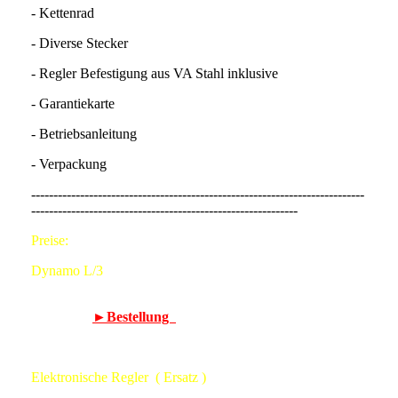
- Kettenrad
- Diverse Stecker
- Regler Befestigung aus VA Stahl inklusive
- Garantiekarte
- Betriebsanleitung
- Verpackung
---------------------------------------------------------------------------
------------------------------------------------------------
Preise:
Dynamo L/3
Art. Nr.: 00 5659 33L/3 12 - Dynamo L/3 - 12V/100W -
520,00 € -
►Bestellung
Elektronische Regler ( Ersatz )