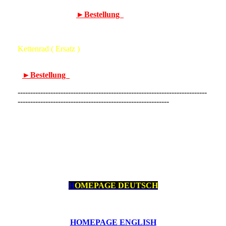
Art. Nr.: 00 5658 33L/3 12R - ( Ersatz ) Elektronische
Regler - 95,00 € -
►Bestellung
Kettenrad ( Ersatz )
Art. Nr.: 00 5659 33L/3 61Z - ( Ersatz ) Kettenrad - 47,00 €
-
►Bestellung
---------------------------------------------------------------------------
------------------------------------------------------------
H
OMEPAGE DEUTSCH
HOMEPAGE ENGLISH