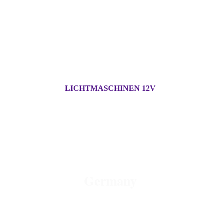
LICHTMASCHINEN 12V
OLD - MOTORCYCLE -
PARTS
Germany