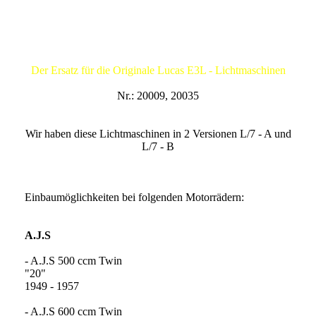
Dynamo L/7 - Generator - Alternator
6V/80W
Der Ersatz für die Originale Lucas E3L - Lichtmaschinen
Nr.: 20009, 20035
Wir haben diese Lichtmaschinen in 2 Versionen L/7 - A und
L/7 - B
Einbaumöglichkeiten bei folgenden Motorrädern:
A.J.S
- A.J.S 500 ccm Twin
"2
1949 - 1957
- A.J.S 600 ccm Twin