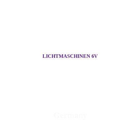
LICHTMASCHINEN 6V
OLD - MOTORCYCLE -
PARTS
Germany